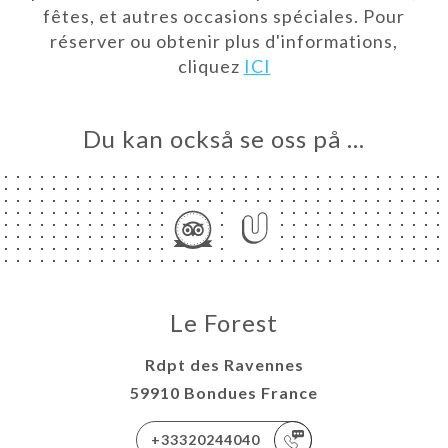
fêtes, et autres occasions spéciales. Pour
réserver ou obtenir plus d'informations,
cliquez
ICI
Du kan också se oss på …
EM
KA
LERI
ÖMEN
Le Forest
NY
ISATION
Rdpt des Ravennes
TAKT
59910 Bondues France
+33320244040