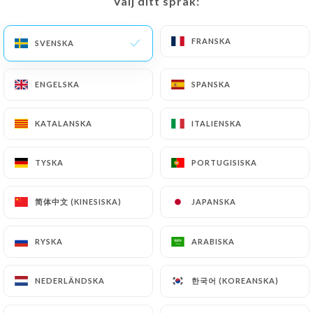
Välj ditt språk:
Välj ditt språk:
SV
MENY
FRANSKA
FRANSKA
SVENSKA
SVENSKA
ENGELSKA
ENGELSKA
SPANSKA
SPANSKA
KATALANSKA
KATALANSKA
ITALIENSKA
ITALIENSKA
/
HEM
KONTAKT
Kontakt
TYSKA
TYSKA
PORTUGISISKA
PORTUGISISKA
简体中文 (KINESISKA)
简体中文 (KINESISKA)
JAPANSKA
JAPANSKA
RYSKA
RYSKA
ARABISKA
ARABISKA
한국어 (KOREANSKA)
한국어 (KOREANSKA)
NEDERLÄNDSKA
NEDERLÄNDSKA
Le Forest