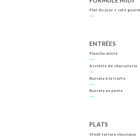
FORMULE MIDI
Plat du jour + café gour
ENTRÉES
Planche mixte
Assiette de charcuterie
Burrata à la truffe
Burrata au pesto
PLATS
Steak tartare classique