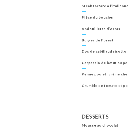
Steak tartare à l’italienn
Pièce du boucher
Andouillette d’Arras
Burger du Forest
Dos de cabillaud risotto
Carpaccio de bœuf au pe
Penne poulet, crème che
Crumble de tomate et pot
DESSERTS
Mousse au chocolat