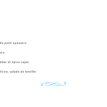
e
 de petit épeautre
sto
ddar et épice cajun
iron, salade de lentille