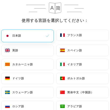
メニュー
JA
使用する言語を選択してください：
使用する言語を選択してください：
フランス語
フランス語
日本語
日本語
/
ホーム
レビュー
英語
英語
スペイン語
スペイン語
レビュー
カタルーニャ語
カタルーニャ語
イタリア語
イタリア語
ドイツ語
ドイツ語
ポルトガル語
ポルトガル語
89 Uniitiのレビュー
スウェーデン語
スウェーデン語
简体中文（中国語）
简体中文（中国語）
4.7 / 5
ロシア語
ロシア語
アラビア語
アラビア語
100%リアル、検証済みレビュー。