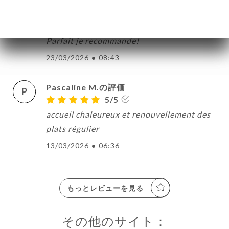
JEAN-FRANCOIS B.の評価
J
5/5
Parfait je recommande!
23/03/2026
•
08:43
Pascaline M.の評価
P
5/5
accueil chaleureux et renouvellement des
plats régulier
13/03/2026
•
06:36
もっとレビューを見る
その他のサイト：