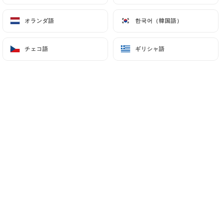
オランダ語
オランダ語
한국어（韓国語）
한국어（韓国語）
Franck V.の評価
F
チェコ語
チェコ語
ギリシャ語
ギリシャ語
5/5
bon accueil en arrivant, poke bowl saumon
délicieux, et recherche dans la
présentation et variétés des ingrédients
de l'assiette, bel emplacement sur la
terrasse, rien a dire bon moment,
18/06/2026
•
05:55
Damien D.の評価
D
4/5
28/05/2026
•
02:07