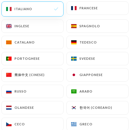
FRANCESE
FRANCESE
ITALIANO
ITALIANO
INGLESE
INGLESE
SPAGNOLO
SPAGNOLO
CATALANO
CATALANO
TEDESCO
TEDESCO
PORTOGHESE
PORTOGHESE
SVEDESE
SVEDESE
简体中文 (CINESE)
简体中文 (CINESE)
GIAPPONESE
GIAPPONESE
RUSSO
RUSSO
ARABO
ARABO
한국어 (COREANO)
한국어 (COREANO)
OLANDESE
OLANDESE
CECO
CECO
GRECO
GRECO