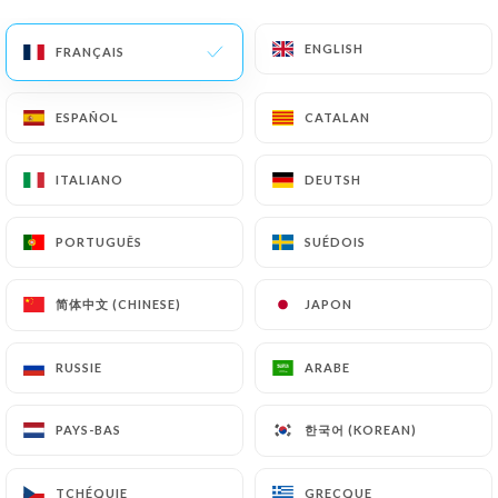
ENGLISH
ENGLISH
FRANÇAIS
FRANÇAIS
ESPAÑOL
ESPAÑOL
CATALAN
CATALAN
ITALIANO
ITALIANO
DEUTSH
DEUTSH
PORTUGUÊS
PORTUGUÊS
SUÉDOIS
SUÉDOIS
简体中文 (CHINESE)
简体中文 (CHINESE)
JAPON
JAPON
RUSSIE
RUSSIE
ARABE
ARABE
한국어 (KOREAN)
한국어 (KOREAN)
PAYS-BAS
PAYS-BAS
TCHÉQUIE
TCHÉQUIE
GRECQUE
GRECQUE