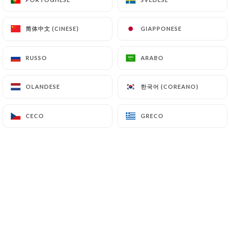
简体中文 (CINESE)
简体中文 (CINESE)
GIAPPONESE
GIAPPONESE
En selle! Au Haras du Forest, la passion
des chevaux est une histoire de famille.
RUSSO
RUSSO
ARABO
ARABO
Face à la piste équestre, cette
한국어 (COREANO)
한국어 (COREANO)
OLANDESE
OLANDESE
délicieuse table est l’endroit idéal pour
se régaler « sans perdre une miette »
CECO
CECO
GRECO
GRECO
sur la carrière équestre.
Côté salle, une atmosphère hyper
sympa où règne convivialité et bonheur
de vivre, côté cours, un cadre
verdoyant unique et une magnifique
terrasse ensoleillée pour les beaux
jours.