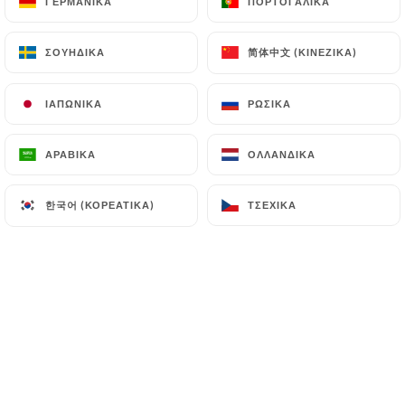
ΓΕΡΜΑΝΙΚΆ
ΓΕΡΜΑΝΙΚΆ
ΠΟΡΤΟΓΑΛΙΚΆ
ΠΟΡΤΟΓΑΛΙΚΆ
简体中文 (ΚΙΝΈΖΙΚΑ)
简体中文 (ΚΙΝΈΖΙΚΑ)
ΣΟΥΗΔΙΚΆ
ΣΟΥΗΔΙΚΆ
En selle! Au Haras du Forest, la passion
des chevaux est une histoire de famille.
ΙΑΠΩΝΙΚΆ
ΙΑΠΩΝΙΚΆ
ΡΩΣΙΚΆ
ΡΩΣΙΚΆ
Face à la piste équestre, cette
ΑΡΑΒΙΚΆ
ΑΡΑΒΙΚΆ
ΟΛΛΑΝΔΙΚΆ
ΟΛΛΑΝΔΙΚΆ
délicieuse table est l’endroit idéal pour
se régaler « sans perdre une miette »
한국어 (ΚΟΡΕΆΤΙΚΑ)
한국어 (ΚΟΡΕΆΤΙΚΑ)
ΤΣΈΧΙΚΑ
ΤΣΈΧΙΚΑ
sur la carrière équestre.
Côté salle, une atmosphère hyper
sympa où règne convivialité et bonheur
de vivre, côté cours, un cadre
verdoyant unique et une magnifique
terrasse ensoleillée pour les beaux
jours.